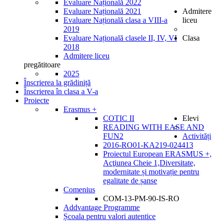
Evaluare Națională 2022
Evaluare Națională 2021
Admitere
Evaluare Națională clasa a VIII-a
liceu
2019
Evaluare Națională clasele II, IV, VI
Clasa
2018
Admitere liceu
pregătitoare
2025
Înscrierea la grădiniță
Înscrierea în clasa a V-a
Proiecte
Erasmus +
COTIC II
Elevi
READING WITH EASE AND
FUN2
Activități
2016-RO01-KA219-024413
Proiectul European ERASMUS +,
Acţiunea Cheie 1,Diversitate,
modernitate și motivație pentru
egalitate de șanse
Comenius
COM-13-PM-90-IS-RO
Addvantage Programme
Școala pentru valori autentice