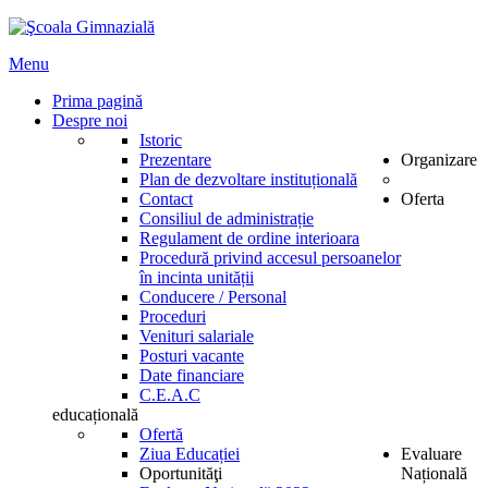
Menu
Prima pagină
Despre noi
Istoric
Prezentare
Organizare
Plan de dezvoltare instituțională
Contact
Oferta
Consiliul de administrație
Regulament de ordine interioara
Procedură privind accesul persoanelor
în incinta unității
Conducere / Personal
Proceduri
Venituri salariale
Posturi vacante
Date financiare
C.E.A.C
educațională
Ofertă
Ziua Educației
Evaluare
Oportunităţi
Națională