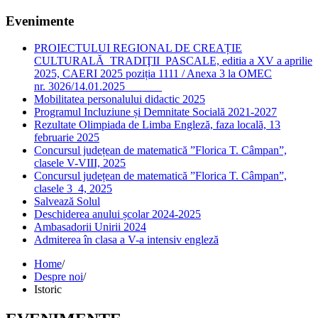
Evenimente
PROIECTULUI REGIONAL DE CREAȚIE
CULTURALĂ TRADIŢII PASCALE, editia a XV a aprilie
2025, CAERI 2025 poziția 1111 / Anexa 3 la OMEC
nr. 3026/14.01.2025
Mobilitatea personalului didactic 2025
Programul Incluziune și Demnitate Socială 2021-2027
Rezultate Olimpiada de Limba Engleză, faza locală, 13
februarie 2025
Concursul județean de matematică ”Florica T. Câmpan”,
clasele V-VIII, 2025
Concursul județean de matematică ”Florica T. Câmpan”,
clasele 3_4, 2025
Salvează Solul
Deschiderea anului școlar 2024-2025
Ambasadorii Unirii 2024
Admiterea în clasa a V-a intensiv engleză
Home
/
Despre noi
/
Istoric