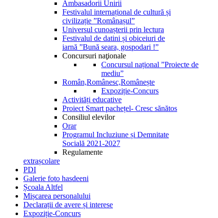
Ambasadorii Unirii
Festivalul internațional de cultură și
civilizație ”Românașul”
Universul cunoașterii prin lectura
Festivalul de datini și obiceiuri de
iarnă ”Bună seara, gospodari !”
Concursuri naţionale
Concursul național ”Proiecte de
mediu”
Român,Românesc,Românește
Expoziție-Concurs
Activități educative
Proiect Smart pachețel- Cresc sănătos
Consiliul elevilor
Orar
Programul Incluziune și Demnitate
Socială 2021-2027
Regulamente
extrașcolare
PDI
Galerie foto hasdeeni
Școala Altfel
Mișcarea personalului
Declarații de avere și interese
Expoziție-Concurs