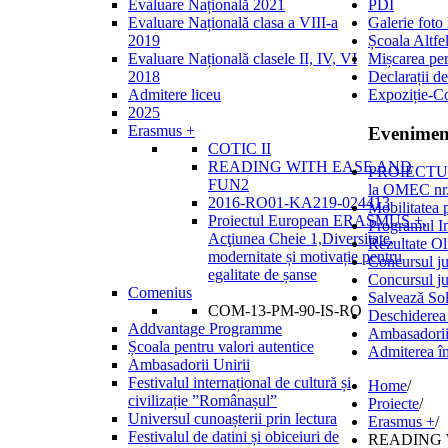
Evaluare Națională 2021
PDI
Evaluare Națională clasa a VIII-a
Galerie foto
2019
Școala Altfe
Evaluare Națională clasele II, IV, VI
Mișcarea per
2018
Declarații de
Admitere liceu
Expoziție-C
2025
Erasmus +
Evenimen
COTIC II
READING WITH EASE AND
PROIECTULU
FUN2
la OMEC 
2016-RO01-KA219-024413
Mobilitatea 
Proiectul European ERASMUS +,
Programul I
Acţiunea Cheie 1,Diversitate,
Rezultate Ol
modernitate și motivație pentru
Concursul ju
egalitate de șanse
Concursul ju
Comenius
Salvează Sol
COM-13-PM-90-IS-RO
Deschiderea
Addvantage Programme
Ambasadorii
Școala pentru valori autentice
Admiterea în
Ambasadorii Unirii
Festivalul internațional de cultură și
Home
/
civilizație ”Românașul”
Proiecte
/
Universul cunoașterii prin lectura
Erasmus +
/
Festivalul de datini și obiceiuri de
READING 