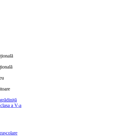
țională
țională
eu
itoare
 grădiniță
 clasa a V-a
trașcolare