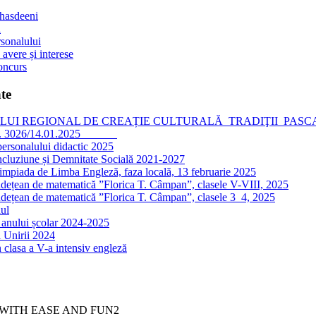
 hasdeeni
l
sonalului
 avere și interese
oncurs
te
I REGIONAL DE CREAȚIE CULTURALĂ TRADIŢII PASCALE, editia
nr. 3026/14.01.2025
personalului didactic 2025
ncluziune și Demnitate Socială 2021-2027
impiada de Limba Engleză, faza locală, 13 februarie 2025
dețean de matematică ”Florica T. Câmpan”, clasele V-VIII, 2025
dețean de matematică ”Florica T. Câmpan”, clasele 3_4, 2025
ul
 anului școlar 2024-2025
 Unirii 2024
 clasa a V-a intensiv engleză
WITH EASE AND FUN2