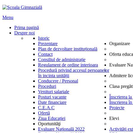
Menu
Prima pagină
Despre noi
Istoric
Prezentare
Organizare
Plan de dezvoltare instituțională
Contact
Oferta educa
Consiliul de administrație
Regulament de ordine interioara
Evaluare Na
Procedură privind accesul persoanelor
în incinta unității
Admitere lic
Conducere / Personal
Proceduri
Clasa pregăt
Venituri salariale
Posturi vacante
Înscrierea la
Date financiare
Înscrierea în
C.E.A.C
Proiecte
Ofertă
Ziua Educației
Elevi
Oportunităţi
Evaluare Națională 2022
Activități ex