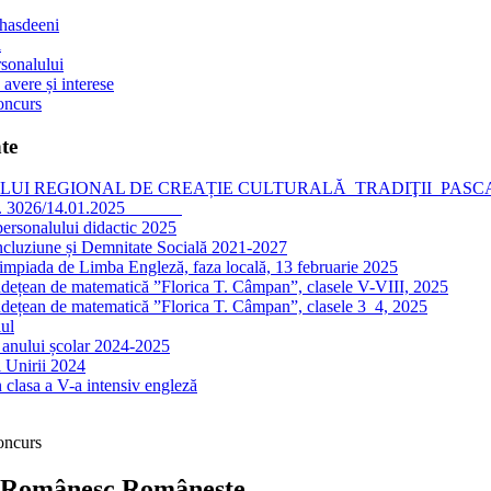
 hasdeeni
l
sonalului
 avere și interese
oncurs
te
I REGIONAL DE CREAȚIE CULTURALĂ TRADIŢII PASCALE, editia
nr. 3026/14.01.2025
personalului didactic 2025
ncluziune și Demnitate Socială 2021-2027
impiada de Limba Engleză, faza locală, 13 februarie 2025
dețean de matematică ”Florica T. Câmpan”, clasele V-VIII, 2025
dețean de matematică ”Florica T. Câmpan”, clasele 3_4, 2025
ul
 anului școlar 2024-2025
 Unirii 2024
 clasa a V-a intensiv engleză
oncurs
Românesc,Românește