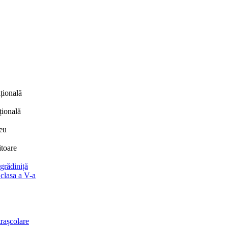
țională
țională
eu
itoare
 grădiniță
 clasa a V-a
trașcolare