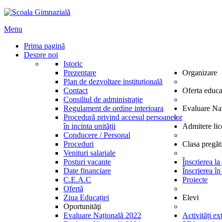
Menu
Prima pagină
Despre noi
Istoric
Prezentare
Organizare
Plan de dezvoltare instituțională
Contact
Oferta educa
Consiliul de administrație
Regulament de ordine interioara
Evaluare Na
Procedură privind accesul persoanelor
în incinta unității
Admitere lic
Conducere / Personal
Proceduri
Clasa pregăt
Venituri salariale
Posturi vacante
Înscrierea la
Date financiare
Înscrierea în
C.E.A.C
Proiecte
Ofertă
Ziua Educației
Elevi
Oportunităţi
Evaluare Națională 2022
Activități ex