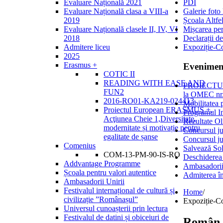
Evaluare Națională 2021
PDI
Evaluare Națională clasa a VIII-a
Galerie foto
2019
Școala Altfe
Evaluare Națională clasele II, IV, VI
Mișcarea per
2018
Declarații de
Admitere liceu
Expoziție-C
2025
Erasmus +
Evenimen
COTIC II
READING WITH EASE AND
PROIECTULU
FUN2
la OMEC 
2016-RO01-KA219-024413
Mobilitatea 
Proiectul European ERASMUS +,
Programul I
Acţiunea Cheie 1,Diversitate,
Rezultate Ol
modernitate și motivație pentru
Concursul ju
egalitate de șanse
Concursul ju
Comenius
Salvează Sol
COM-13-PM-90-IS-RO
Deschiderea
Addvantage Programme
Ambasadorii
Școala pentru valori autentice
Admiterea în
Ambasadorii Unirii
Festivalul internațional de cultură și
Home
/
civilizație ”Românașul”
Expoziție-C
Universul cunoașterii prin lectura
Festivalul de datini și obiceiuri de
Român,