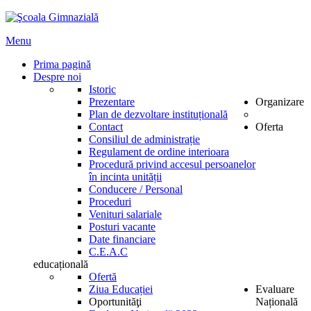
Menu
Prima pagină
Despre noi
Istoric
Prezentare
Organizare
Plan de dezvoltare instituțională
Contact
Oferta
Consiliul de administrație
Regulament de ordine interioara
Procedură privind accesul persoanelor
în incinta unității
Conducere / Personal
Proceduri
Venituri salariale
Posturi vacante
Date financiare
C.E.A.C
educațională
Ofertă
Ziua Educației
Evaluare
Oportunităţi
Națională