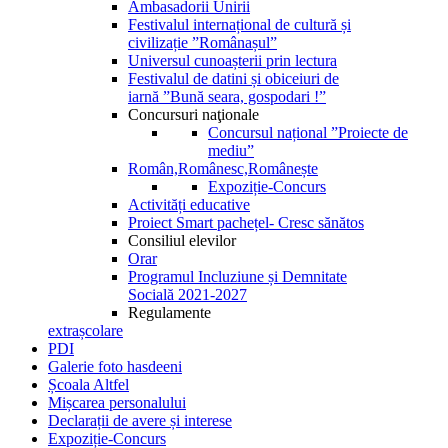
Ambasadorii Unirii
Festivalul internațional de cultură și
civilizație ”Românașul”
Universul cunoașterii prin lectura
Festivalul de datini și obiceiuri de
iarnă ”Bună seara, gospodari !”
Concursuri naţionale
Concursul național ”Proiecte de
mediu”
Român,Românesc,Românește
Expoziție-Concurs
Activități educative
Proiect Smart pachețel- Cresc sănătos
Consiliul elevilor
Orar
Programul Incluziune și Demnitate
Socială 2021-2027
Regulamente
extrașcolare
PDI
Galerie foto hasdeeni
Școala Altfel
Mișcarea personalului
Declarații de avere și interese
Expoziție-Concurs