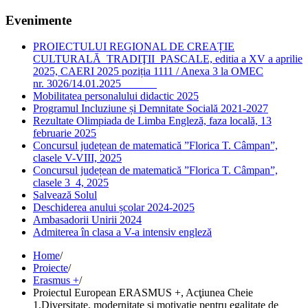
Evenimente
PROIECTULUI REGIONAL DE CREAȚIE
CULTURALĂ TRADIŢII PASCALE, editia a XV a aprilie
2025, CAERI 2025 poziția 1111 / Anexa 3 la OMEC
nr. 3026/14.01.2025
Mobilitatea personalului didactic 2025
Programul Incluziune și Demnitate Socială 2021-2027
Rezultate Olimpiada de Limba Engleză, faza locală, 13
februarie 2025
Concursul județean de matematică ”Florica T. Câmpan”,
clasele V-VIII, 2025
Concursul județean de matematică ”Florica T. Câmpan”,
clasele 3_4, 2025
Salvează Solul
Deschiderea anului școlar 2024-2025
Ambasadorii Unirii 2024
Admiterea în clasa a V-a intensiv engleză
Home
/
Proiecte
/
Erasmus +
/
Proiectul European ERASMUS +, Acţiunea Cheie
1,Diversitate, modernitate și motivație pentru egalitate de