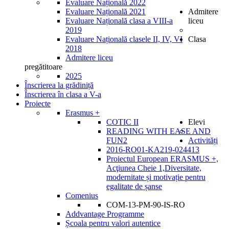
Evaluare Națională 2022
Evaluare Națională 2021
Admitere
Evaluare Națională clasa a VIII-a
liceu
2019
Evaluare Națională clasele II, IV, VI
Clasa
2018
Admitere liceu
pregătitoare
2025
Înscrierea la grădiniță
Înscrierea în clasa a V-a
Proiecte
Erasmus +
COTIC II
Elevi
READING WITH EASE AND
FUN2
Activități
2016-RO01-KA219-024413
Proiectul European ERASMUS +,
Acţiunea Cheie 1,Diversitate,
modernitate și motivație pentru
egalitate de șanse
Comenius
COM-13-PM-90-IS-RO
Addvantage Programme
Școala pentru valori autentice