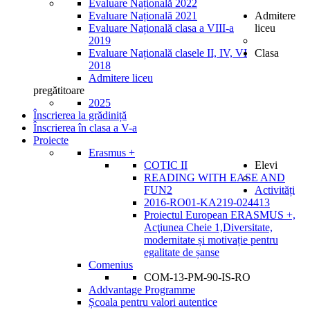
Evaluare Națională 2022
Evaluare Națională 2021
Admitere
Evaluare Națională clasa a VIII-a
liceu
2019
Evaluare Națională clasele II, IV, VI
Clasa
2018
Admitere liceu
pregătitoare
2025
Înscrierea la grădiniță
Înscrierea în clasa a V-a
Proiecte
Erasmus +
COTIC II
Elevi
READING WITH EASE AND
FUN2
Activități
2016-RO01-KA219-024413
Proiectul European ERASMUS +,
Acţiunea Cheie 1,Diversitate,
modernitate și motivație pentru
egalitate de șanse
Comenius
COM-13-PM-90-IS-RO
Addvantage Programme
Școala pentru valori autentice