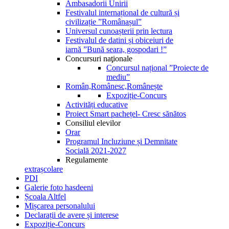
Ambasadorii Unirii
Festivalul internațional de cultură și
civilizație ”Românașul”
Universul cunoașterii prin lectura
Festivalul de datini și obiceiuri de
iarnă ”Bună seara, gospodari !”
Concursuri naţionale
Concursul național ”Proiecte de
mediu”
Român,Românesc,Românește
Expoziție-Concurs
Activități educative
Proiect Smart pachețel- Cresc sănătos
Consiliul elevilor
Orar
Programul Incluziune și Demnitate
Socială 2021-2027
Regulamente
extrașcolare
PDI
Galerie foto hasdeeni
Școala Altfel
Mișcarea personalului
Declarații de avere și interese
Expoziție-Concurs