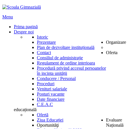
Menu
Prima pagină
Despre noi
Istoric
Prezentare
Organizare
Plan de dezvoltare instituțională
Contact
Oferta
Consiliul de administrație
Regulament de ordine interioara
Procedură privind accesul persoanelor
în incinta unității
Conducere / Personal
Proceduri
Venituri salariale
Posturi vacante
Date financiare
C.E.A.C
educațională
Ofertă
Ziua Educației
Evaluare
Oportunităţi
Națională