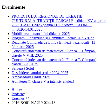
Evenimente
PROIECTULUI REGIONAL DE CREAȚIE
CULTURALĂ TRADIŢII PASCALE, editia a XV a aprilie
2025, CAERI 2025 poziția 1111 / Anexa 3 la OMEC
nr. 3026/14.01.2025
Mobilitatea personalului didactic 2025
Programul Incluziune și Demnitate Socială 2021-2027
Rezultate Olimpiada de Limba Engleză, faza locală, 13
februarie 2025
Concursul județean de matematică ”Florica T. Câmpan”,
clasele V-VIII, 2025
Concursul județean de matematică ”Florica T. Câmpan”,
clasele 3_4, 2025
Salvează Solul
Deschiderea anului școlar 2024-2025
Ambasadorii Unirii 2024
Admiterea în clasa a V-a intensiv engleză
Home
/
Proiecte
/
Erasmus +
/
2016-RO01-KA219-024413