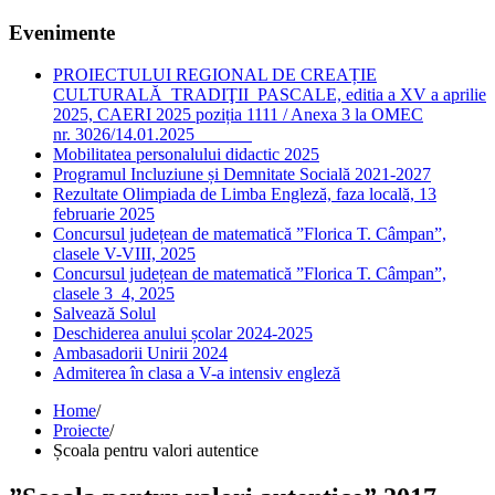
Evenimente
PROIECTULUI REGIONAL DE CREAȚIE
CULTURALĂ TRADIŢII PASCALE, editia a XV a aprilie
2025, CAERI 2025 poziția 1111 / Anexa 3 la OMEC
nr. 3026/14.01.2025
Mobilitatea personalului didactic 2025
Programul Incluziune și Demnitate Socială 2021-2027
Rezultate Olimpiada de Limba Engleză, faza locală, 13
februarie 2025
Concursul județean de matematică ”Florica T. Câmpan”,
clasele V-VIII, 2025
Concursul județean de matematică ”Florica T. Câmpan”,
clasele 3_4, 2025
Salvează Solul
Deschiderea anului școlar 2024-2025
Ambasadorii Unirii 2024
Admiterea în clasa a V-a intensiv engleză
Home
/
Proiecte
/
Școala pentru valori autentice