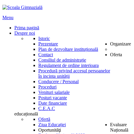
Menu
Prima pagină
Despre noi
Istoric
Prezentare
Organizare
Plan de dezvoltare instituțională
Contact
Oferta
Consiliul de administrație
Regulament de ordine interioara
Procedură privind accesul persoanelor
în incinta unității
Conducere / Personal
Proceduri
Venituri salariale
Posturi vacante
Date financiare
C.E.A.C
educațională
Ofertă
Ziua Educației
Evaluare
Oportunităţi
Națională