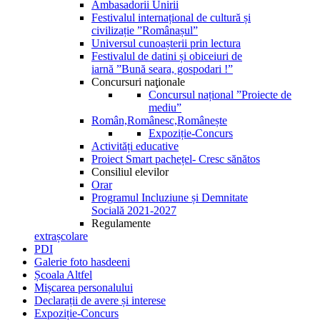
Ambasadorii Unirii
Festivalul internațional de cultură și
civilizație ”Românașul”
Universul cunoașterii prin lectura
Festivalul de datini și obiceiuri de
iarnă ”Bună seara, gospodari !”
Concursuri naţionale
Concursul național ”Proiecte de
mediu”
Român,Românesc,Românește
Expoziție-Concurs
Activități educative
Proiect Smart pachețel- Cresc sănătos
Consiliul elevilor
Orar
Programul Incluziune și Demnitate
Socială 2021-2027
Regulamente
extrașcolare
PDI
Galerie foto hasdeeni
Școala Altfel
Mișcarea personalului
Declarații de avere și interese
Expoziție-Concurs