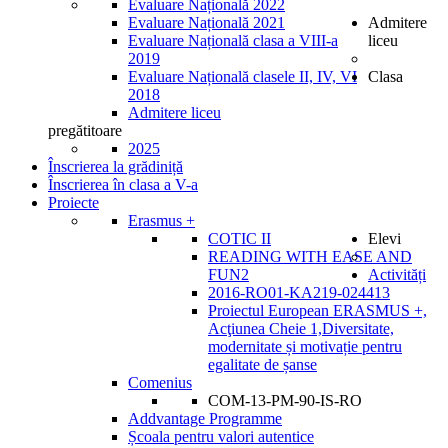
Evaluare Națională 2022
Evaluare Națională 2021
Admitere
Evaluare Națională clasa a VIII-a
liceu
2019
Evaluare Națională clasele II, IV, VI
Clasa
2018
Admitere liceu
pregătitoare
2025
Înscrierea la grădiniță
Înscrierea în clasa a V-a
Proiecte
Erasmus +
COTIC II
Elevi
READING WITH EASE AND
FUN2
Activități
2016-RO01-KA219-024413
Proiectul European ERASMUS +,
Acţiunea Cheie 1,Diversitate,
modernitate și motivație pentru
egalitate de șanse
Comenius
COM-13-PM-90-IS-RO
Addvantage Programme
Școala pentru valori autentice