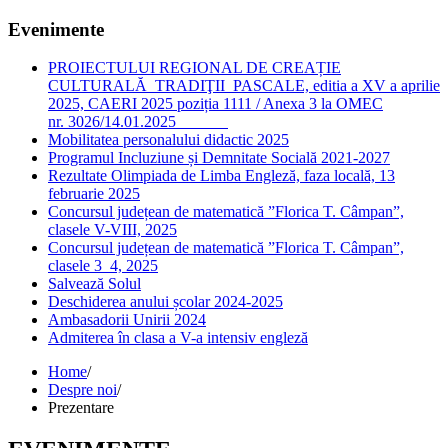
Evenimente
PROIECTULUI REGIONAL DE CREAȚIE
CULTURALĂ TRADIŢII PASCALE, editia a XV a aprilie
2025, CAERI 2025 poziția 1111 / Anexa 3 la OMEC
nr. 3026/14.01.2025
Mobilitatea personalului didactic 2025
Programul Incluziune și Demnitate Socială 2021-2027
Rezultate Olimpiada de Limba Engleză, faza locală, 13
februarie 2025
Concursul județean de matematică ”Florica T. Câmpan”,
clasele V-VIII, 2025
Concursul județean de matematică ”Florica T. Câmpan”,
clasele 3_4, 2025
Salvează Solul
Deschiderea anului școlar 2024-2025
Ambasadorii Unirii 2024
Admiterea în clasa a V-a intensiv engleză
Home
/
Despre noi
/
Prezentare