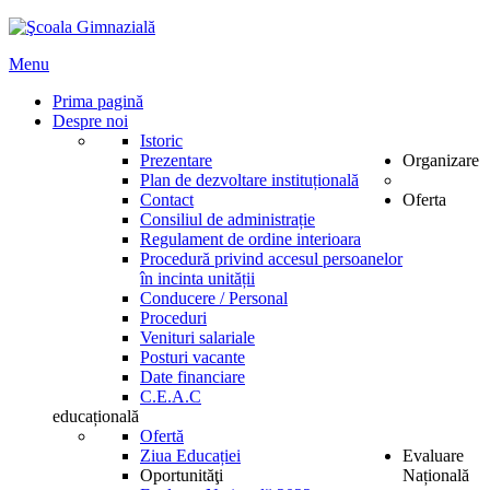
Menu
Prima pagină
Despre noi
Istoric
Prezentare
Organizare
Plan de dezvoltare instituțională
Contact
Oferta
Consiliul de administrație
Regulament de ordine interioara
Procedură privind accesul persoanelor
în incinta unității
Conducere / Personal
Proceduri
Venituri salariale
Posturi vacante
Date financiare
C.E.A.C
educațională
Ofertă
Ziua Educației
Evaluare
Oportunităţi
Națională