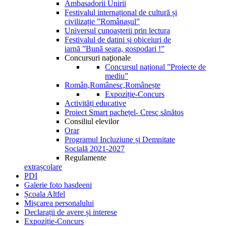
Ambasadorii Unirii
Festivalul internațional de cultură și
civilizație ”Românașul”
Universul cunoașterii prin lectura
Festivalul de datini și obiceiuri de
iarnă ”Bună seara, gospodari !”
Concursuri naţionale
Concursul național ”Proiecte de
mediu”
Român,Românesc,Românește
Expoziție-Concurs
Activități educative
Proiect Smart pachețel- Cresc sănătos
Consiliul elevilor
Orar
Programul Incluziune și Demnitate
Socială 2021-2027
Regulamente
extrașcolare
PDI
Galerie foto hasdeeni
Școala Altfel
Mișcarea personalului
Declarații de avere și interese
Expoziție-Concurs