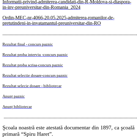
Informatii-privind-admiterea-candidati-din-R-Moldova-si-diaspora-
in-inv-preuniversitar-din-Romania_2024
Ordin-MEC-nr-4066-20.05.2025-admiterea-romanilor-de-
pretutindeni-in-invatamantul-preuniversitar-din-RO
..............................................................................................................
Rezultat final - concurs paznic
Rezultat proba interviu -concurs paznic
Rezultat proba scrisa-concurs paznic
Rezultat selectie dosare-concurs paznic
Rezultat selecie dosare - bibliotecar
Anunț paznic
Anunț bibliotecar
.............................................................................................................
Şcoala noastră este atestată documentar din 1897, ca şcoală
primară “Spiru Haret”.