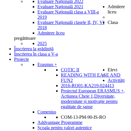
Evaluare Națională 2022
Evaluare Națională 2021
Admitere
Evaluare Națională clasa a VIII-a
liceu
2019
Evaluare Națională clasele II, IV, VI
Clasa
2018
Admitere liceu
pregătitoare
2025
Înscrierea la grădiniță
Înscrierea în clasa a V-a
Proiecte
Erasmus +
COTIC II
Elevi
READING WITH EASE AND
FUN2
Activități
2016-RO01-KA219-024413
Proiectul European ERASMUS +,
Acţiunea Cheie 1,Diversitate,
modernitate și motivație pentru
egalitate de șanse
Comenius
COM-13-PM-90-IS-RO
Addvantage Programme
Școala pentru valori autentice