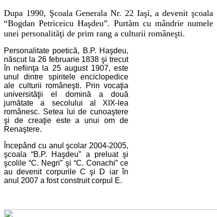
Dupa 1990, Şcoala Generala Nr. 22 Iaşi, a devenit şcoala
“Bogdan Petriceicu Haşdeu”. Purtăm cu mândrie numele
unei personalităţi de prim rang a culturii româneşti.
Personalitate poetică, B.P. Haşdeu,
născut la 26 februarie 1838 şi trecut
în nefiinţa la 25 august 1907, este
unul dintre spiritele enciclopedice
ale culturii r
omâneşti. Prin vocaţia
universităţii el domină a două
jumătate a secolului al XIX-
lea
ro
mânesc. Setea lui de cunoaştere
şi de creaţie este a unui om de
Renaştere.
Începând cu anul şcolar 2004-2005,
şcoala “B.P. Haşdeu” a preluat şi
şcolile “C. Negri” şi “C. Conachi” ce
au devenit corpurile C şi D iar în
anul 2007 a fost construit corpul E.