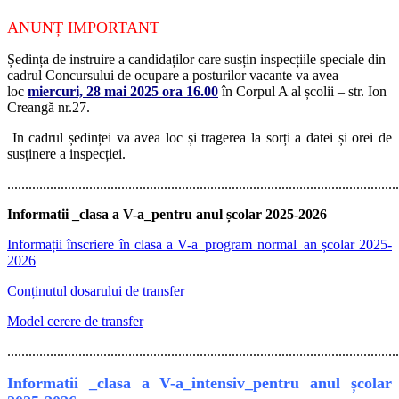
ANUNȚ IMPORTANT
Ședința de instruire a candidaților care susțin inspecțiile speciale din
cadrul Concursului de ocupare a posturilor vacante va avea
loc
miercuri, 28 mai 2025 ora 16.00
în Corpul A al școlii – str. Ion
Creangă nr.27.
In cadrul ședinței va avea loc și tragerea la sorți a datei și orei de
susținere a inspecției.
..............................................................................................................
Informatii _clasa a V-a_pentru anul școlar 2025-2026
Informații înscriere în clasa a V-a_program normal_an școlar 2025-
2026
C
onținutul dosarului de transfer
Model cerere de transfer
..............................................................................................................
Informatii _clasa a V-a_intensiv_pentru anul școlar