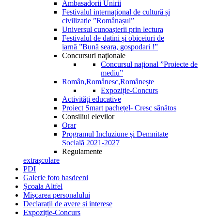
Ambasadorii Unirii
Festivalul internațional de cultură și
civilizație ”Românașul”
Universul cunoașterii prin lectura
Festivalul de datini și obiceiuri de
iarnă ”Bună seara, gospodari !”
Concursuri naţionale
Concursul național ”Proiecte de
mediu”
Român,Românesc,Românește
Expoziție-Concurs
Activități educative
Proiect Smart pachețel- Cresc sănătos
Consiliul elevilor
Orar
Programul Incluziune și Demnitate
Socială 2021-2027
Regulamente
extrașcolare
PDI
Galerie foto hasdeeni
Școala Altfel
Mișcarea personalului
Declarații de avere și interese
Expoziție-Concurs