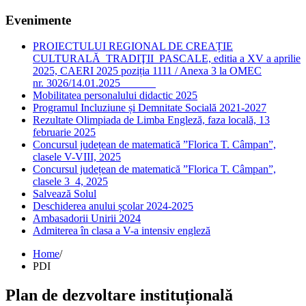
Evenimente
PROIECTULUI REGIONAL DE CREAȚIE
CULTURALĂ TRADIŢII PASCALE, editia a XV a aprilie
2025, CAERI 2025 poziția 1111 / Anexa 3 la OMEC
nr. 3026/14.01.2025
Mobilitatea personalului didactic 2025
Programul Incluziune și Demnitate Socială 2021-2027
Rezultate Olimpiada de Limba Engleză, faza locală, 13
februarie 2025
Concursul județean de matematică ”Florica T. Câmpan”,
clasele V-VIII, 2025
Concursul județean de matematică ”Florica T. Câmpan”,
clasele 3_4, 2025
Salvează Solul
Deschiderea anului școlar 2024-2025
Ambasadorii Unirii 2024
Admiterea în clasa a V-a intensiv engleză
Home
/
PDI
Plan de dezvoltare instituțională