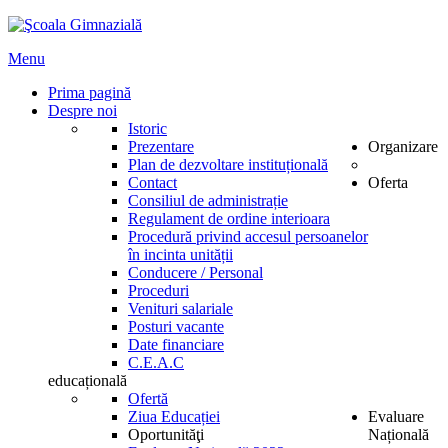
Menu
Prima pagină
Despre noi
Istoric
Prezentare
Organizare
Plan de dezvoltare instituțională
Contact
Oferta
Consiliul de administrație
Regulament de ordine interioara
Procedură privind accesul persoanelor
în incinta unității
Conducere / Personal
Proceduri
Venituri salariale
Posturi vacante
Date financiare
C.E.A.C
educațională
Ofertă
Ziua Educației
Evaluare
Oportunităţi
Națională