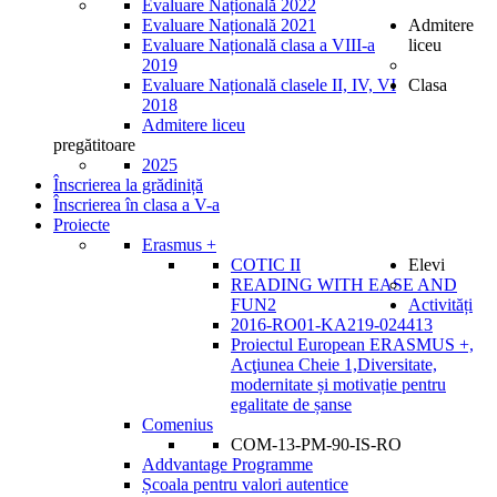
Evaluare Națională 2022
Evaluare Națională 2021
Admitere
Evaluare Națională clasa a VIII-a
liceu
2019
Evaluare Națională clasele II, IV, VI
Clasa
2018
Admitere liceu
pregătitoare
2025
Înscrierea la grădiniță
Înscrierea în clasa a V-a
Proiecte
Erasmus +
COTIC II
Elevi
READING WITH EASE AND
FUN2
Activități
2016-RO01-KA219-024413
Proiectul European ERASMUS +,
Acţiunea Cheie 1,Diversitate,
modernitate și motivație pentru
egalitate de șanse
Comenius
COM-13-PM-90-IS-RO
Addvantage Programme
Școala pentru valori autentice