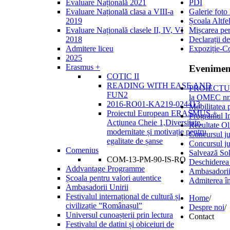
Evaluare Națională 2021
PDI
Evaluare Națională clasa a VIII-a
Galerie foto
2019
Școala Altfe
Evaluare Națională clasele II, IV, VI
Mișcarea per
2018
Declarații de
Admitere liceu
Expoziție-C
2025
Erasmus +
Evenimen
COTIC II
READING WITH EASE AND
PROIECTULU
FUN2
la OMEC 
2016-RO01-KA219-024413
Mobilitatea 
Proiectul European ERASMUS +,
Programul I
Acţiunea Cheie 1,Diversitate,
Rezultate Ol
modernitate și motivație pentru
Concursul ju
egalitate de șanse
Concursul ju
Comenius
Salvează Sol
COM-13-PM-90-IS-RO
Deschiderea
Addvantage Programme
Ambasadorii
Școala pentru valori autentice
Admiterea în
Ambasadorii Unirii
Festivalul internațional de cultură și
Home
/
civilizație ”Românașul”
Despre noi
/
Universul cunoașterii prin lectura
Contact
Festivalul de datini și obiceiuri de