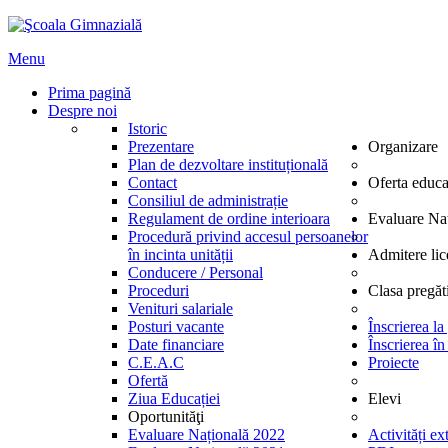
Menu
Prima pagină
Despre noi
Istoric
Prezentare
Organizare
Plan de dezvoltare instituțională
Contact
Oferta educa
Consiliul de administrație
Regulament de ordine interioara
Evaluare Na
Procedură privind accesul persoanelor
în incinta unității
Admitere lic
Conducere / Personal
Proceduri
Clasa pregăt
Venituri salariale
Posturi vacante
Înscrierea la
Date financiare
Înscrierea în
C.E.A.C
Proiecte
Ofertă
Ziua Educației
Elevi
Oportunităţi
Evaluare Națională 2022
Activități ex