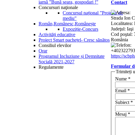
iarnă ”Bună seara, gospodari !”
Contact
Concursuri naţionale
Concursul național ”Proiecte de
Strada Ion C
mediu”
Localitatea: 
Român,Românesc,Românește
Judeţul: Iaşi
Expoziție-Concurs
Cod poştal:
Activități educative
România
Proiect Smart pachețel- Cresc sănătos
Consiliul elevilor
+4023227935
Orar
https://scbph
Programul Incluziune și Demnitate
Socială 2021-2027
Formular d
Regulamente
Trimiteți 
Nume
*
Email
*
Subiect
*
Mesaj
*