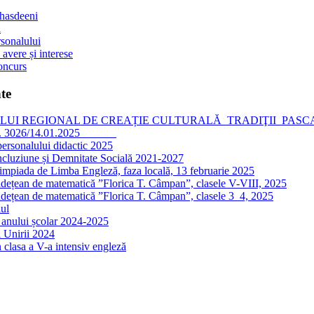
 hasdeeni
l
sonalului
 avere și interese
oncurs
te
I REGIONAL DE CREAȚIE CULTURALĂ TRADIŢII PASCALE, editia
nr. 3026/14.01.2025
personalului didactic 2025
ncluziune și Demnitate Socială 2021-2027
impiada de Limba Engleză, faza locală, 13 februarie 2025
dețean de matematică ”Florica T. Câmpan”, clasele V-VIII, 2025
dețean de matematică ”Florica T. Câmpan”, clasele 3_4, 2025
ul
 anului școlar 2024-2025
 Unirii 2024
 clasa a V-a intensiv engleză