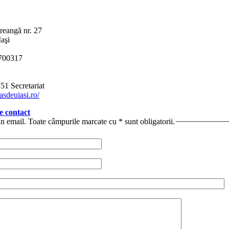
reangă nr. 27
Iaşi
 700317
1 Secretariat
asdeuiasi.ro/
e contact
un email. Toate câmpurile marcate cu * sunt obligatorii.