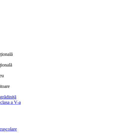
țională
țională
eu
itoare
 grădiniță
 clasa a V-a
trașcolare