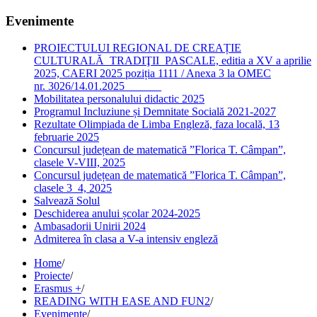
Evenimente
PROIECTULUI REGIONAL DE CREAȚIE
CULTURALĂ TRADIŢII PASCALE, editia a XV a aprilie
2025, CAERI 2025 poziția 1111 / Anexa 3 la OMEC
nr. 3026/14.01.2025
Mobilitatea personalului didactic 2025
Programul Incluziune și Demnitate Socială 2021-2027
Rezultate Olimpiada de Limba Engleză, faza locală, 13
februarie 2025
Concursul județean de matematică ”Florica T. Câmpan”,
clasele V-VIII, 2025
Concursul județean de matematică ”Florica T. Câmpan”,
clasele 3_4, 2025
Salvează Solul
Deschiderea anului școlar 2024-2025
Ambasadorii Unirii 2024
Admiterea în clasa a V-a intensiv engleză
Home
/
Proiecte
/
Erasmus +
/
READING WITH EASE AND FUN2
/
Evenimente
/