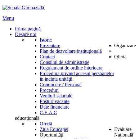
Menu
Prima pagină
Despre noi
Istoric
Prezentare
Organizare
Plan de dezvoltare instituțională
Contact
Oferta
Consiliul de administrație
Regulament de ordine interioara
Procedură privind accesul persoanelor
în incinta unității
Conducere / Personal
Proceduri
Venituri salariale
Posturi vacante
Date financiare
C.E.A.C
educațională
Ofertă
Ziua Educației
Evaluare
Oportunităţi
Națională