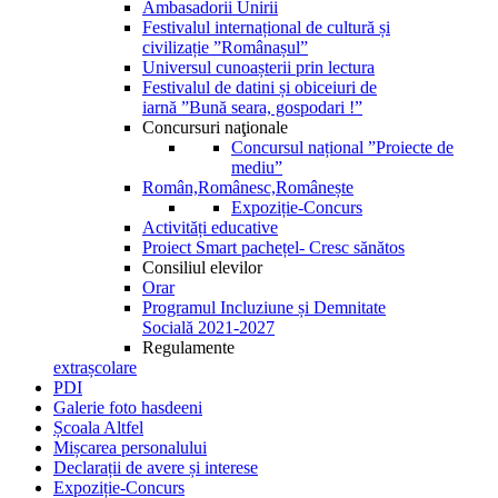
Ambasadorii Unirii
Festivalul internațional de cultură și
civilizație ”Românașul”
Universul cunoașterii prin lectura
Festivalul de datini și obiceiuri de
iarnă ”Bună seara, gospodari !”
Concursuri naţionale
Concursul național ”Proiecte de
mediu”
Român,Românesc,Românește
Expoziție-Concurs
Activități educative
Proiect Smart pachețel- Cresc sănătos
Consiliul elevilor
Orar
Programul Incluziune și Demnitate
Socială 2021-2027
Regulamente
extrașcolare
PDI
Galerie foto hasdeeni
Școala Altfel
Mișcarea personalului
Declarații de avere și interese
Expoziție-Concurs