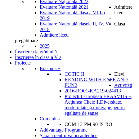
Evaluare Națională 2022
Evaluare Națională 2021
Admitere
Evaluare Națională clasa a VIII-a
liceu
2019
Evaluare Națională clasele II, IV, VI
Clasa
2018
Admitere liceu
pregătitoare
2025
Înscrierea la grădiniță
Înscrierea în clasa a V-a
Proiecte
Erasmus +
COTIC II
Elevi
READING WITH EASE AND
FUN2
Activități
2016-RO01-KA219-024413
Proiectul European ERASMUS +,
Acţiunea Cheie 1,Diversitate,
modernitate și motivație pentru
egalitate de șanse
Comenius
COM-13-PM-90-IS-RO
Addvantage Programme
Școala pentru valori autentice